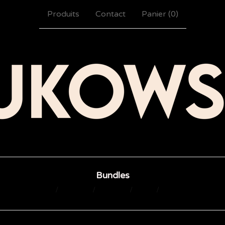
Produits
Contact
Panier (
0
)
Bundles
Tous
T-Shirts
Albums
Hats
Bundles