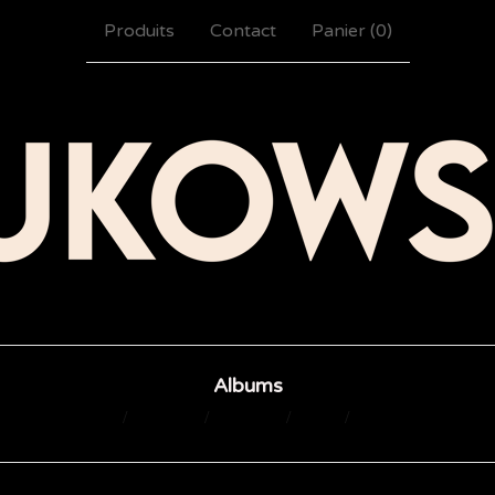
Produits
Contact
Panier (
0
)
Albums
Tous
T-Shirts
Albums
Hats
Bundles