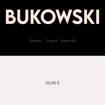
Produits
Contact
Panier (
0
)
CD Cold Lava
20,00
€