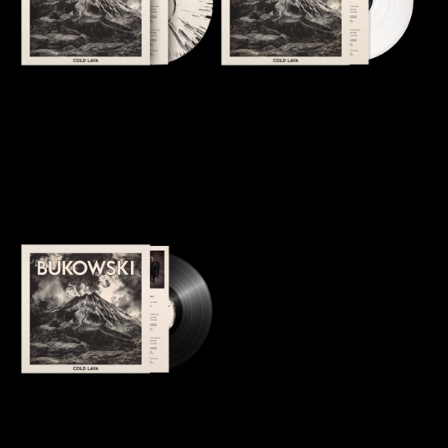
Cold Lava Vinyle Collector
Cold Lava Vinyle disquaire
blanc
35,00
€
30,00
€
Cold Lava Vinyle standard