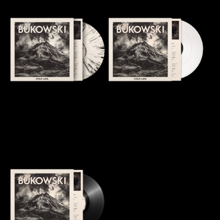
Cold Lava Vinyle Collector
Cold Lava Vinyle disquaire
blanc
35,00
€
30,00
€