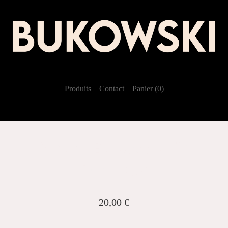
Produits
Contact
Panier (
0
)
Album Bukowski Cd
Digipack
20,00
€