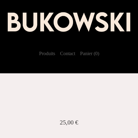
Produits
Contact
Panier (
0
)
Précommande T-Shirt On
The Rocks
25,00
€