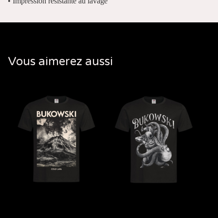
• Impression résistante au lavage
Vous aimerez aussi
T-Shirt Cold Lava
T-Shirt Hazardous
Creatures