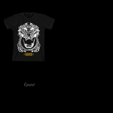
25,00
€
25,00
€
T-Shirt Collector
"Butterfly"
Épuisé